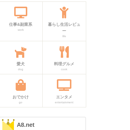
仕事&副業系
暮らし生活レビュ
work
ー
life
愛犬
料理グルメ
dog
cook
おでかけ
エンタメ
go
entertainment
A8.net