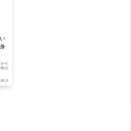
い
身
っかり
毒性の
.08.21