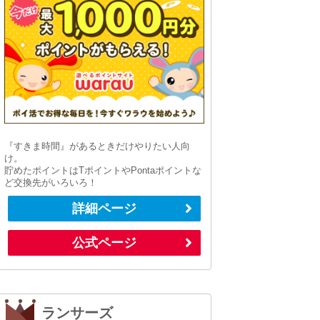
『すきま時間』があるときだけやりたい人向
け。
貯めたポイントはTポイントやPontaポイントな
ど交換先がいろいろ！
詳細ページ
公式ページ
ランサーズ