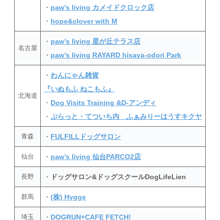
・
paw’s living カメイドクロック店
・
hope&clover with M
・
paw’s living 星が丘テラス店
名古屋
・
paw’s living RAYARD hisaya-odori Park
・
わんにゃん雑貨
『いぬもふ ねこもふ』
北海道
・
Dog Visits Training &D-アンディ
・
ぷらっと・てついち内 ふぁみりーはうすキクヤ
青森
・
FULFILLドッグサロン
仙台
・
paw’s living 仙台PARCO2店
長野
・
ドッグサロン&ドッグスクールDogLifeLien
群馬
・
(株) Hygge
埼玉
・
DOGRUN+CAFE FETCH!