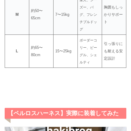
胸囲もしっ
ズー、パ
約50〜
M
7〜15kg
かりサポー
グ、フレン
65cm
ト
チブルドッ
グ
ボーダーコ
引っ張りに
約65〜
リー、ビー
L
15〜25kg
も耐える安
80cm
グル、シェ
定設計
ルティ
【ペルロスハーネス】実際に装着してみた