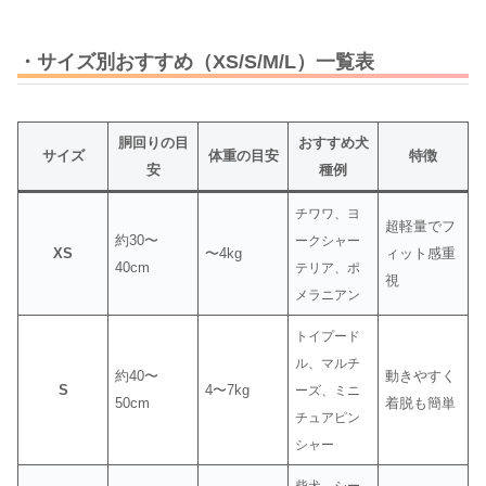
・サイズ別おすすめ（XS/S/M/L）一覧表
胴回りの目
おすすめ犬
サイズ
体重の目安
特徴
安
種例
チワワ、ヨ
超軽量でフ
約30〜
ークシャー
XS
〜4kg
ィット感重
40cm
テリア、ポ
視
メラニアン
トイプード
ル、マルチ
約40〜
動きやすく
S
4〜7kg
ーズ、ミニ
50cm
着脱も簡単
チュアピン
シャー
柴犬、シー