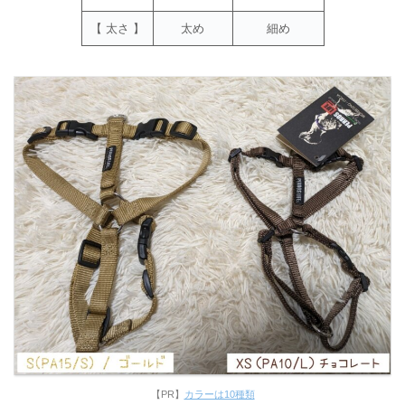
【 太さ 】
太め
細め
【PR】
カラーは10種類