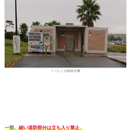
トイレと自動販売機
一部、
細い堤防部分は立ち入り禁止
、