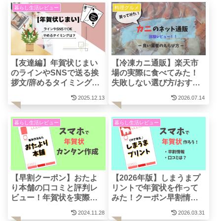
暮らし生活レビュー
料理グルメ
【友達編】年賀状じまい
【冷凍カニ通販】楽天市
のラインやSNSで送る挨
場の実際に食べてみた！
拶文/辞めるタイミング
失敗しない選び方/おすす
は？
め3選
2025.12.13
2026.07.14
暮らし生活レビュー
暮らし生活レビュー
【早割クーポン】おたよ
【2026年版】しまうまプ
り本舗の口コミと評判レ
リントで年賀状を作って
ビュー！年賀状を実際に
みた！クーポン早割情報/
作ってみた！
口コミは？
2024.11.28
2026.03.31